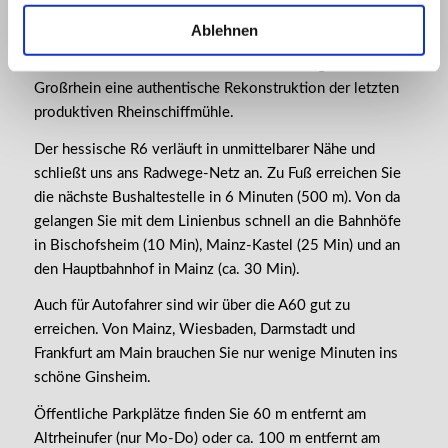
idyllischen Altrhein und in den Sommermonaten einen
Ablehnen
Boots-, Kanu- und SUP-Verleih. Außerdem befindet sich
1,5 km weiter flussaufwärts an der Mündung zum
Großrhein eine authentische Rekonstruktion der letzten
produktiven Rheinschiffmühle.
Der hessische R6 verläuft in unmittelbarer Nähe und
schließt uns ans Radwege-Netz an. Zu Fuß erreichen Sie
die nächste Bushaltestelle in 6 Minuten (500 m). Von da
gelangen Sie mit dem Linienbus schnell an die Bahnhöfe
in Bischofsheim (10 Min), Mainz-Kastel (25 Min) und an
den Hauptbahnhof in Mainz (ca. 30 Min).
Auch für Autofahrer sind wir über die A60 gut zu
erreichen. Von Mainz, Wiesbaden, Darmstadt und
Frankfurt am Main brauchen Sie nur wenige Minuten ins
schöne Ginsheim.
Öffentliche Parkplätze finden Sie 60 m entfernt am
Altrheinufer (nur Mo-Do) oder ca. 100 m entfernt am