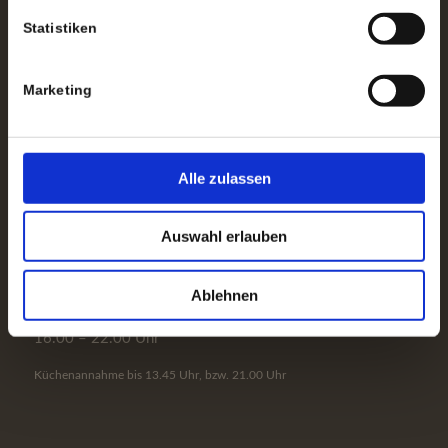
(Bitte beachten Sie, dass Tischreservierungen per E-Mail nicht
Statistiken
berücksichtigt werden können.)
Marketing
Alle zulassen
ÖFFNUNGSZEITEN
Di. – Fr.
Auswahl erlauben
11.00 – 14.00 Uhr
17.00 – 22.00 Uhr
Ablehnen
Samstag:
16.00 – 22.00 Uhr
Küchenannahme bis 13.45 Uhr, bzw. 21.00 Uhr