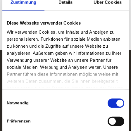
Zustimmung
Details
Über Cookies
WhatsApp Kanal
Diese Webseite verwendet Cookies
Wir verwenden Cookies, um Inhalte und Anzeigen zu
personalisieren, Funktionen für soziale Medien anbieten
zu können und die Zugriffe auf unsere Website zu
analysieren. Außerdem geben wir Informationen zu Ihrer
Verwendung unserer Website an unsere Partner für
soziale Medien, Werbung und Analysen weiter. Unsere
ADRESSE
Partner führen diese Informationen möglicherweise mit
„Zum Ratskeller“
weiteren Daten zusammen, die Sie ihnen bereitgestellt
Inh.: Wolfgang Hebel
haben oder die sie im Rahmen Ihrer Nutzung der Dienste
gesammelt haben.
Einwilligungsauswahl
Hauptstraße 27
Notwendig
65462 Ginsheim
Tel.: 06144-2151
Präferenzen
info@ratskeller-ginsheim.de